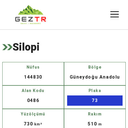
İçeriğe
atla
M
Silopi
Nüfus
Bölge
144830
Güneydoğu Anadolu
Alan Kodu
Plaka
0486
73
Yüzölçümü
Rakım
730
510